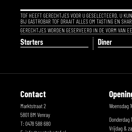
TOF HEEFT GERECHTJES VOOR U GESELECTEERD. U KU
BIJ GASTROBAR TOF DRAAIT ALLES OM TASTING EN SHA
GERECHTJES WORDEN GESERVEERD IN DE VORM VAN E
Starters
Diner
Contact
Openin
Marktstraat 2
Woensdag 1
5801 BM Venray
Donderdag 1
T: 0478 588 680
Vrijdag & za